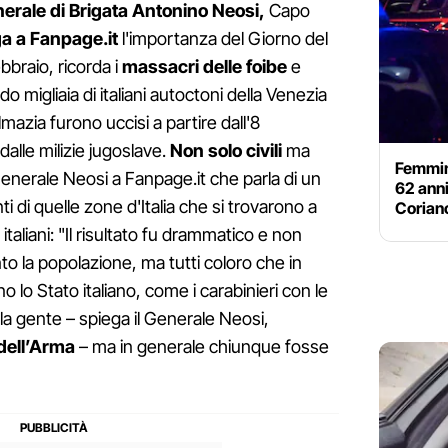
erale di Brigata Antonino Neosi,
Capo
a a Fanpage.it
l'importanza del Giorno del
bbraio, ricorda i
massacri delle foibe
e
o migliaia di italiani autoctoni della Venezia
lmazia furono uccisi a partire dall'8
alle milizie jugoslave.
Non solo civili
ma
Femmini
 Generale Neosi a Fanpage.it che parla di un
62 anni
nti di quelle zone d'Italia che si trovarono a
Coriano
 italiani: "Il risultato fu drammatico e non
o la popolazione, ma tutti coloro che in
o Stato italiano, come i carabinieri con le
alla gente – spiega il Generale Neosi,
 dell’Arma
– ma in generale chiunque fosse