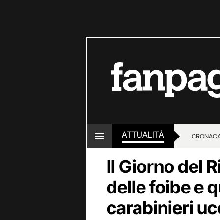
ATTUALITÀ
CRONACA
Il Giorno del 
LOTTO E
delle foibe e 
carabinieri uc