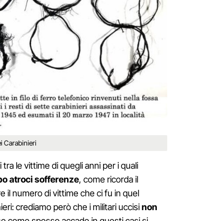
i Carabinieri
ra le vittime di quegli anni per i quali
po atroci sofferenze
, come ricorda il
re il numero di vittime che ci fu in quel
eri: crediamo però che i militari uccisi
non
se come spesso accade in questi casi si