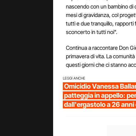
nascendo con un bambino di qu
mesi di gravidanza, col proget
tutti e due tranquillo, rapporti
sconcerto in tutti noi".
Continua a raccontare Don Gio
primavera di vita. La comunit
questi giorni che ci stanno a
LEGGI ANCHE
Omicidio Vanessa Ballan, 
patteggia in appello: pe
dall'ergastolo a 26 anni