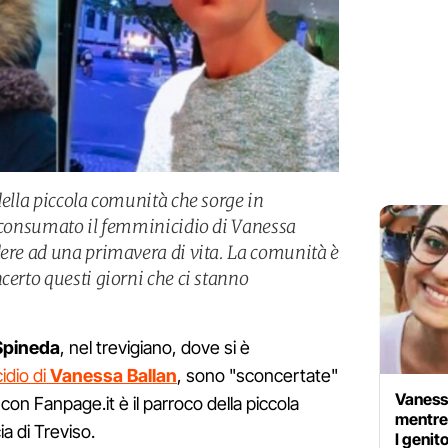
della piccola comunità che sorge in
è consumato il femminicidio di Vanessa
dere ad una primavera di vita. La comunità è
certo questi giorni che ci stanno
 Spineda
, nel trevigiano, dove si è
idio di
Vanessa Ballan
, sono "sconcertate"
Vanessa
 con Fanpage.it è il parroco della piccola
mentre 
a di Treviso.
I genit