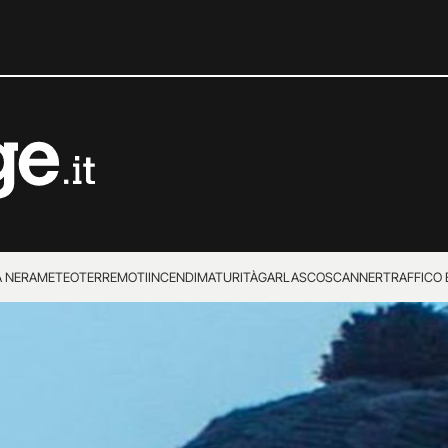
 NERA
METEO
TERREMOTI
INCENDI
MATURITÀ
GARLASCO
SCANNER
TRAFFICO E
 SUPERENALOTTO