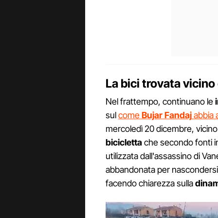
La bici trovata vicino
Nel frattempo, continuano le
sul
come
Bujar Fandaj
abbia a
mercoledì 20 dicembre, vicino 
bicicletta
che secondo fonti in
utilizzata dall'assassino di V
abbandonata per nascondersi e 
facendo chiarezza sulla
dina