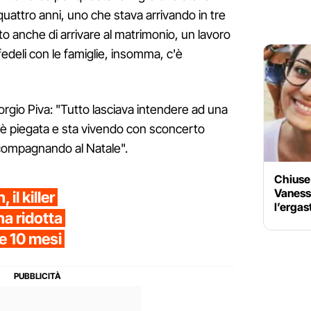
attro anni, uno che stava arrivando in tre
to anche di arrivare al matrimonio, un lavoro
 fedeli con le famiglie, insomma, c'è
rgio Piva: "Tutto lasciava intendere ad una
à è piegata e sta vivendo con sconcerto
ccompagnando al Natale".
Chiuse 
Vanessa 
il killer
l’ergas
na ridotta
 e 10 mesi