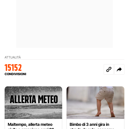
ATTUALITÀ
15152
CONDIVISIONI
Maltempo, allerta meteo
Bimbo di 3 anni gira in