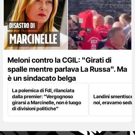
disastro di
marcinelle
Meloni contro la CGIL: "Girati di
spalle mentre parlava La Russa". Ma
è un sindacato belga
La polemica di FdI, rilanciata
dalla premier: "Vergognoso
Landini smentisce
girarsi a Marcinelle, non è luogo
noi, eravamo sedut
di divisioni politiche"