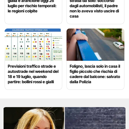
gialla e arancione oggi 26
strada da solo: soccorso
luglio per rischio temporali:
dagli automobilisti, il padre
le regioni colpite
non lo aveva visto uscire di
casa
Previsioni traffico strade e
Foligno, lascia solo in casa il
autostrade nel weekend del
figlio piccolo che rischia di
18 e 19 luglio, quando
cadere dal balcone: salvato
partire: bollini rossi e gialli
dalla Polizia