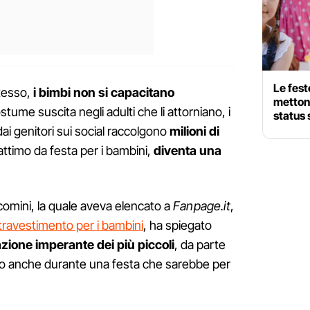
Le fest
stesso,
i bimbi non si capacitano
mettono
ostume suscita negli adulti che li attorniano, i
status 
dai genitori sui social raccolgono
milioni di
 attimo da festa per i bambini,
diventa una
omini, la quale aveva elencato a
Fanpage.it
,
 travestimento per i bambini
, ha spiegato
azione imperante dei più piccoli
, da parte
glio anche durante una festa che sarebbe per