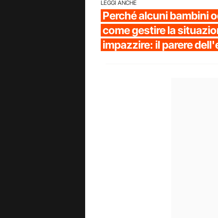
LEGGI ANCHE
Perché alcuni bambini od
come gestire la situazi
impazzire: il parere dell