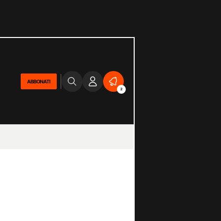
ABBONATI
2