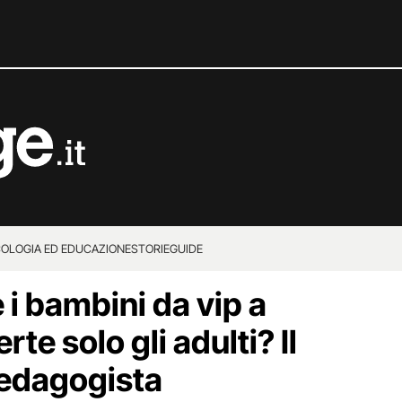
COLOGIA ED EDUCAZIONE
STORIE
GUIDE
 i bambini da vip a
te solo gli adulti? Il
pedagogista