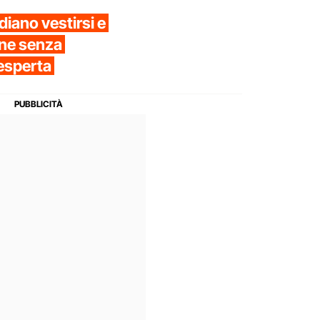
iano vestirsi e
one senza
'esperta