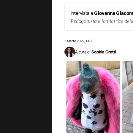
Intervista a
Giovanna Giacom
Pedagogista e fondatrice delle
5 Marzo 2025
13:03
,
A cura di
Sophia Crotti