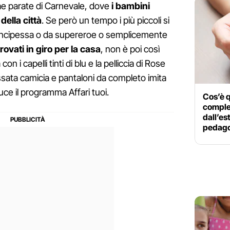
ae parate di Carnevale, dove
i bambini
della città
. Se però un tempo i più piccoli si
rincipessa o da supereroe o semplicemente
rovati in giro per la casa
, non è poi così
n i capelli tinti di blu e la pelliccia di Rose
ossata camicia e pantaloni da completo imita
e il programma Affari tuoi.
Cos’è q
comple
dall’es
pedago