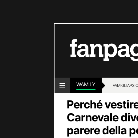
WAMILY
FAMIGLIA
PSI
Perché vestire
Carnevale diver
parere della 