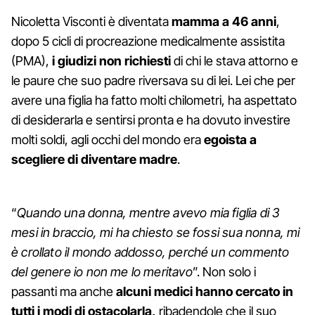
Nicoletta Visconti è diventata
mamma a 46 anni
,
dopo 5 cicli di procreazione medicalmente assistita
(PMA),
i giudizi non richiesti
di chi le stava attorno e
le paure che suo padre riversava su di lei. Lei che per
avere una figlia ha fatto molti chilometri, ha aspettato
di desiderarla e sentirsi pronta e ha dovuto investire
molti soldi, agli occhi del mondo era
egoista a
scegliere di diventare madre
.
“
Quando una donna, mentre avevo mia figlia di 3
mesi in braccio, mi ha chiesto se fossi sua nonna, mi
è crollato il mondo addosso, perché un commento
del genere io non me lo meritavo
”. Non solo i
passanti ma anche
alcuni medici hanno cercato in
tutti i modi di ostacolarla,
ribadendole che il suo