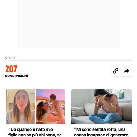
STORIE
207
CONDIVISIONI
“Da quando è nato mio
“Mi sono sentita rotta, una
figlio non so più chi sono, se
donna incapace di generare