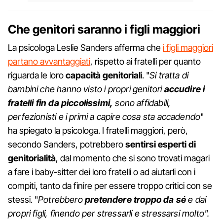
Che genitori saranno i figli maggiori
La psicologa Leslie Sanders afferma che
i figli maggiori
partano avvantaggiati
, rispetto ai fratelli per quanto
riguarda le loro
capacità genitorial
i. "
Si tratta di
bambini che hanno visto i propri genitori
accudire i
fratelli fin da piccolissimi,
sono affidabili,
perfezionisti e i primi a capire cosa sta accadendo
"
ha spiegato la psicologa. I fratelli maggiori, però,
secondo Sanders, potrebbero
sentirsi esperti di
genitorialità
, dal momento che si sono trovati magari
a fare i baby-sitter dei loro fratelli o ad aiutarli con i
compiti, tanto da finire per essere troppo critici con se
stessi. "
Potrebbero
pretendere troppo da sé
e dai
propri figli, finendo per stressarli e stressarsi molto".