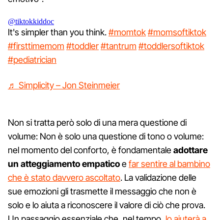
@tiktokkiddoc
It's simpler than you think.
#momtok
#momsoftiktok
#firsttimemom
#toddler
#tantrum
#toddlersoftiktok
#pediatrician
♬ Simplicity – Jon Steinmeier
Non si tratta però solo di una mera questione di
volume: Non è solo una questione di tono o volume:
nel momento del conforto, è fondamentale
adottare
un atteggiamento empatico
e
far sentire al bambino
che è stato davvero ascoltato
. La validazione delle
sue emozioni gli trasmette il messaggio che non è
solo e lo aiuta a riconoscere il valore di ciò che prova.
Un passaggio essenziale che, nel tempo,
lo aiuterà a