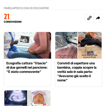
FAMIGLIA
PSICOLOGIA ED EDUCAZIONE
21
CONDIVISIONI
Ecografia cattura “il bacio”
Convinti di aspettare una
di due gemelli nel pancione:
bambina, coppia scopre la
“È stato commovente”
verità solo in sala parto:
“Avevamo già scelto il
nome”