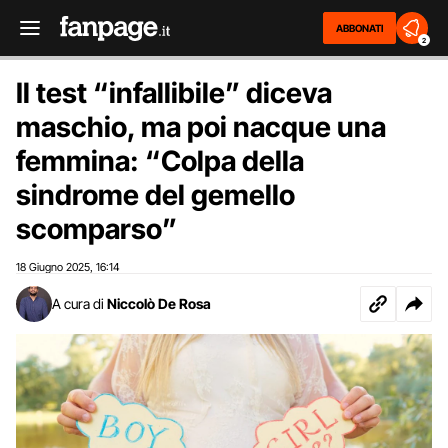
ABBONATI
2
Il test “infallibile” diceva
maschio, ma poi nacque una
femmina: “Colpa della
sindrome del gemello
scomparso”
18 Giugno 2025
16:14
,
A cura di
Niccolò De Rosa