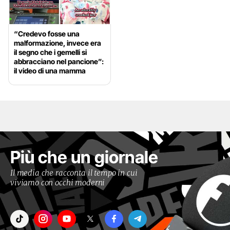
“Credevo fosse una
malformazione, invece era
il segno che i gemelli si
abbracciano nel pancione”:
il video di una mamma
Più che un giornale
Il media che racconta il tempo in cui
viviamo con occhi moderni