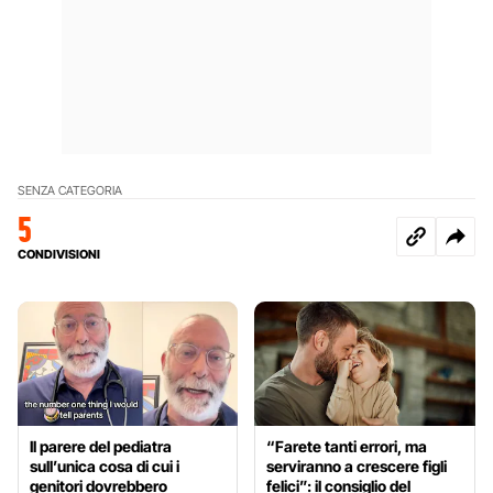
SENZA CATEGORIA
5
CONDIVISIONI
Il parere del pediatra
“Farete tanti errori, ma
sull’unica cosa di cui i
serviranno a crescere figli
genitori dovrebbero
felici”: il consiglio del