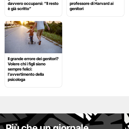
davvero occuparsi: “Il resto
professore di Harvard ai
è già scritto”
genitori
Il grande errore dei genitori?
Volere chi i figli siano
sempre felici:
l’avvertimento della
psicologa
Più che un giornale