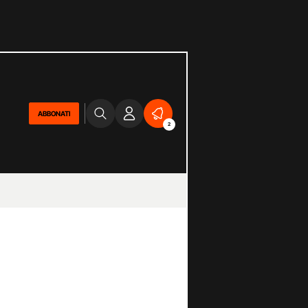
ABBONATI
2