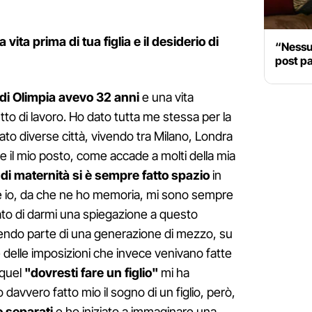
 vita prima di tua figlia e il desiderio di
“Nessun
post pa
 di Olimpia avevo 32 anni
e una vita
to di lavoro. Ho dato tutta me stessa per la
ato diverse città, vivendo tra Milano, Londra
re il mio posto, come accade a molti della mia
 di maternità si è sempre fatto spazio
in
é io, da che ne ho memoria, mi sono sempre
o di darmi una spiegazione a questo
cendo parte di una generazione di mezzo, su
e delle imposizioni che invece venivano fatte
 quel
"dovresti fare un figlio"
mi ha
 davvero fatto mio il sogno di un figlio, però,
o separati
e ho iniziato a immaginare una