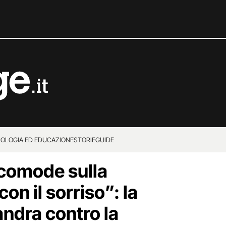
COLOGIA ED EDUCAZIONE
STORIE
GUIDE
scomode sulla
on il sorriso”: la
andra contro la