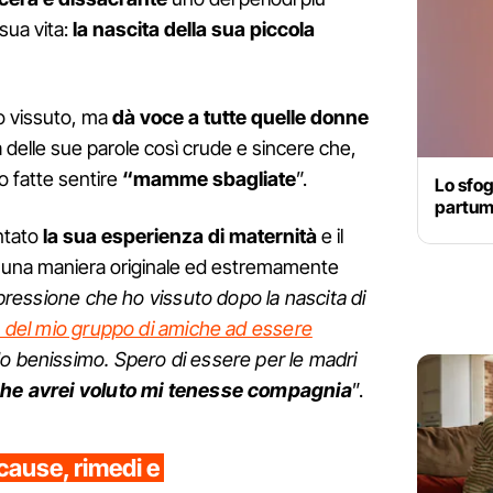
sua vita:
la nascita della sua piccola
uo vissuto, ma
dà voce a tutte quelle donne
a delle sue parole così crude e sincere che,
o fatte sentire
“mamme sbagliate
”.
Lo sfog
partum:
ntato
la sua esperienza di maternità
e il
in una maniera originale ed estremamente
epressione che ho vissuto dopo la nascita di
a del mio gruppo di amiche ad essere
rdo benissimo. Spero di essere per le madri
che avrei voluto mi tenesse compagnia
”.
cause, rimedi e