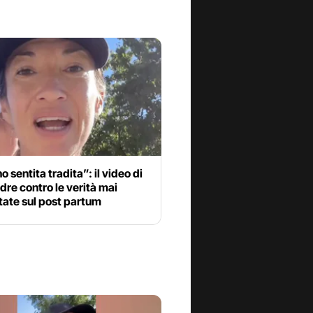
o sentita tradita”: il video di
re contro le verità mai
tate sul post partum