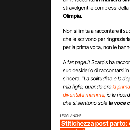
stravolgenti e complessi della 
Olimpia
.
Non si limita a raccontare il s
che le scrivono per ringraziarl
per la prima volta, non le hann
A
fanpage.it
Scarpis ha racco
suo desiderio di raccontarsi 
sincera: “
La solitudine e la d
mia figlia, quando ero
la prim
diventata mamma,
io le rico
che si sentono sole
la voce 
LEGGI ANCHE
Stitichezza post parto: 