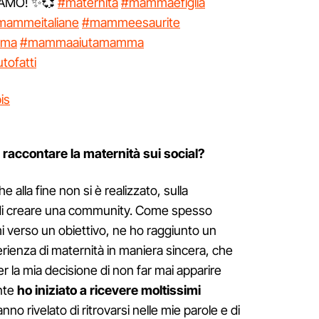
IAMO! ✨💞
#maternità
#mammaefiglia
mammeitaliane
#mammeesaurite
rma
#mammaaiutamamma
tofatti
is
 raccontare la maternità sui social?
alla fine non si è realizzato, sulla
o di creare una community. Come spesso
 verso un obiettivo, ne ho raggiunto un
rienza di maternità in maniera sincera, che
r la mia decisione di non far mai apparire
nte
ho iniziato a ricevere moltissimi
o rivelato di ritrovarsi nelle mie parole e di