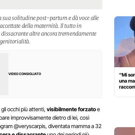
a sua solitudine post-partum e dà voce alle
cettate della maternità. Il tutto in
re dissacrante altre ancora tremendamente
genitorialità.
“Mi son
VIDEO CONSIGLIATO
una mad
raccon
li occhi più attenti,
visibilmente forzato
e
are improvvisamente dietro di lei, così
tagram @veryscarpis, diventata mamma a 32
cera e dissacrante
uno dei periodi più