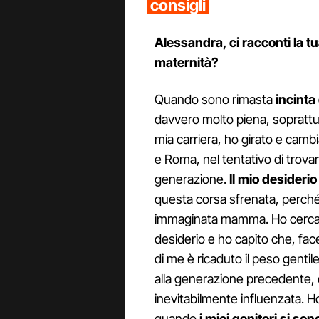
consigli
Alessandra, ci racconti la tua
maternità?
Quando sono rimasta
incinta
davvero molto piena, soprattut
mia carriera, ho girato e cambi
e Roma, nel tentativo di trova
generazione.
Il mio desiderio
questa corsa sfrenata, perch
immaginata mamma. Ho cercat
desiderio e ho capito che, fa
di me è ricaduto il peso gentil
alla generazione precedente,
inevitabilmente influenzata. Ho
quando
i miei genitori si son