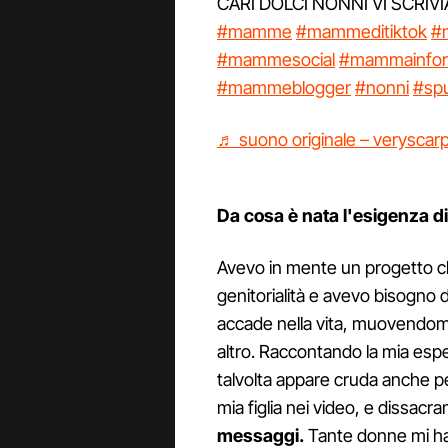
CARI DOLCI NONNI VI SCRIV
#mamme
#mammeditiktok
#
#mammesocial
#mammainfo
#mammeblogger
#nonni
#spu
♬ suono originale – veryscarp
Da cosa è nata l'esigenza di
Avevo in mente un progetto che 
genitorialità e avevo bisogn
accade nella vita, muovendomi
altro. Raccontando la mia espe
talvolta appare cruda anche pe
mia figlia nei video, e dissacra
messaggi.
Tante donne mi hann