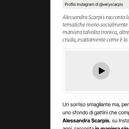
Profilo Instagram di @veryscarpis
Alessandra Scarpis racconta l
tematiche meno socialmente ac
maniera talvolta ironica, alt
cruda, esattamente come è la 
Un sorriso smagliante ma, per g
uno sfondo di gattini che comp
Alessandra Scarpis
, su Ins
anni, racconta
in maniera sin