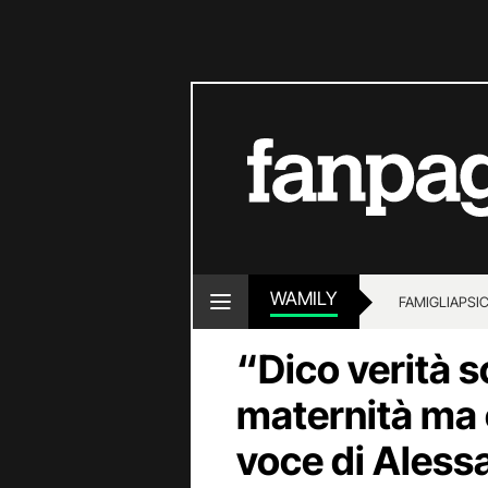
WAMILY
FAMIGLIA
PSI
“Dico verità 
maternità ma c
voce di Aless