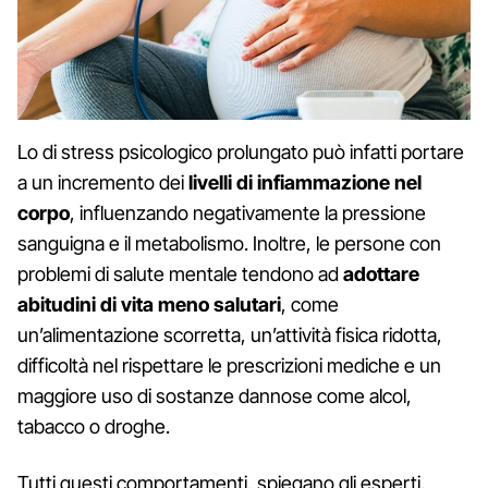
Lo di stress psicologico prolungato può infatti portare
a un incremento dei
livelli di infiammazione nel
corpo
, influenzando negativamente la pressione
sanguigna e il metabolismo. Inoltre, le persone con
problemi di salute mentale tendono ad
adottare
abitudini di vita meno salutari
, come
un’alimentazione scorretta, un’attività fisica ridotta,
difficoltà nel rispettare le prescrizioni mediche e un
maggiore uso di sostanze dannose come alcol,
tabacco o droghe.
Tutti questi comportamenti, spiegano gli esperti,