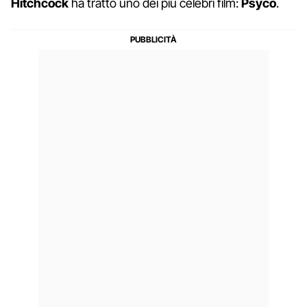
Hitchcock
ha tratto uno dei più celebri film:
Psyco
.