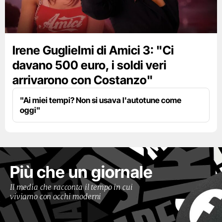
Irene Guglielmi di Amici 3: "Ci
davano 500 euro, i soldi veri
arrivarono con Costanzo"
"Ai miei tempi? Non si usava l'autotune come
oggi"
Più che un giornale
Il media che racconta il tempo in cui
viviamo con occhi moderni