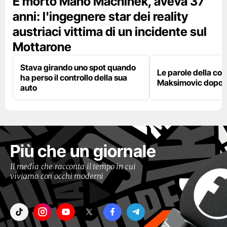
È morto Mano Machinek, aveva 37
anni: l'ingegnere star dei reality
austriaci vittima di un incidente sul
Mottarone
Stava girando uno spot quando
Le parole della c
ha perso il controllo della sua
Maksimovic dopo l
auto
Più che un giornale
Il media che racconta il tempo in cui
viviamo con occhi moderni