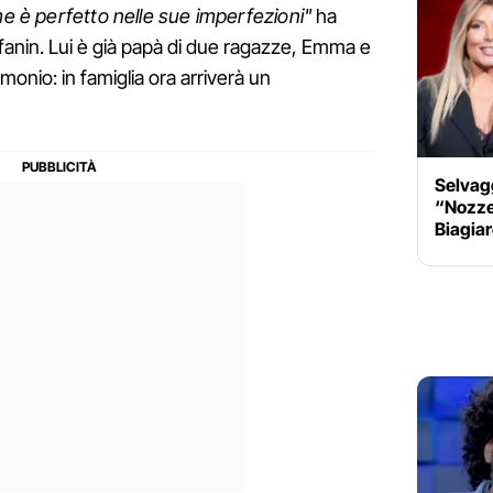
me è perfetto nelle sue imperfezioni"
ha
offanin. Lui è già papà di due ragazze, Emma e
monio: in famiglia ora arriverà un
Selvagg
“Nozze
Biagiar