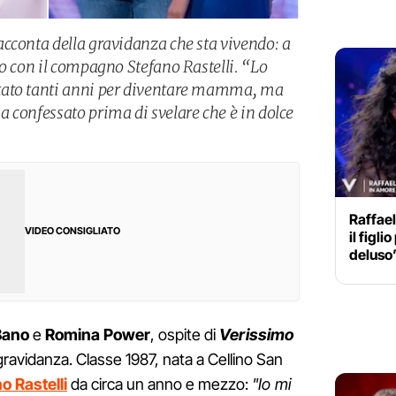
cconta della gravidanza che sta vivendo: a
io con il compagno Stefano Rastelli. “Lo
tato tanti anni per diventare mamma, ma
 confessato prima di svelare che è in dolce
Raffael
VIDEO CONSIGLIATO
il figl
deluso
Bano
e
Romina Power
, ospite di
Verissimo
gravidanza. Classe 1987, nata a Cellino San
o Rastelli
da circa un anno e mezzo:
"Io mi