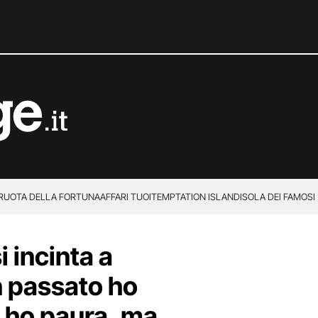
 RUOTA DELLA FORTUNA
AFFARI TUOI
TEMPTATION ISLAND
ISOLA DEI FAMOSI
 incinta a
n passato ho
i ho paura, ma