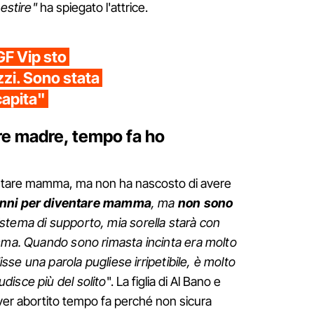
gestire"
ha spiegato l'attrice.
GF Vip sto
zzi. Sono stata
capita"
re madre, tempo fa ho
ventare mamma, ma non ha nascosto di avere
 anni per diventare mamma
, ma
non sono
stema di supporto, mia sorella starà con
amma. Quando sono rimasta incinta era molto
disse una parola pugliese irripetibile, è molto
disce più del solito
". La figlia di Al Bano e
ver abortito tempo fa perché non sicura