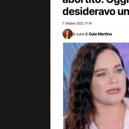
desideravo un 
7 Ottobre 2023
17:19
,
A cura di
Gaia Martino