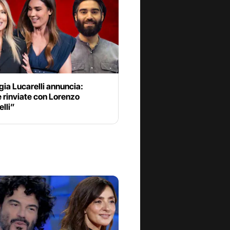
ia Lucarelli annuncia:
 rinviate con Lorenzo
elli”