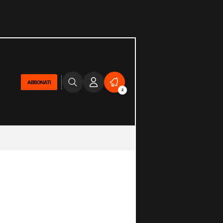
ABBONATI
2