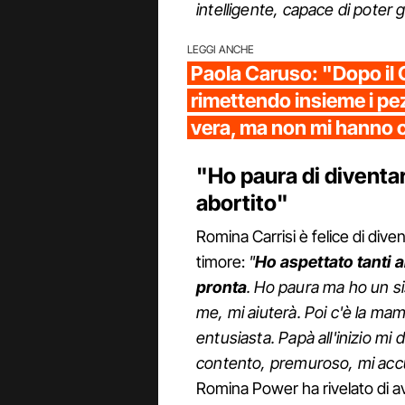
intelligente, capace di poter 
LEGGI ANCHE
Paola Caruso: "Dopo il 
rimettendo insieme i pe
vera, ma non mi hanno 
"Ho paura di diventa
abortito"
Romina Carrisi è felice di di
timore:
"
Ho aspettato tanti
pronta
. Ho paura ma ho un si
me, mi aiuterà. Poi c'è la m
entusiasta. Papà all'inizio mi 
contento, premuroso, mi accu
Romina Power ha rivelato di a