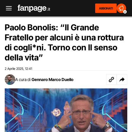
ABBONATI
2
Paolo Bonolis: “Il Grande
Fratello per alcuni è una rottura
di cogli*ni. Torno con Il senso
della vita”
2 Aprile 2025
12:41
,
A cura di
Gennaro Marco Duello