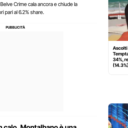
. Belve Crime cala ancora e chiude la
i pari al 6.2% share.
Ascolti 
Temptat
34%, r
(14.3%
n calo, Montalbano è una