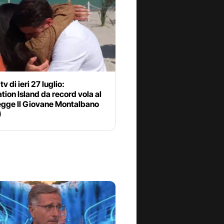
tv di ieri 27 luglio:
ion Island da record vola al
egge Il Giovane Montalbano
)