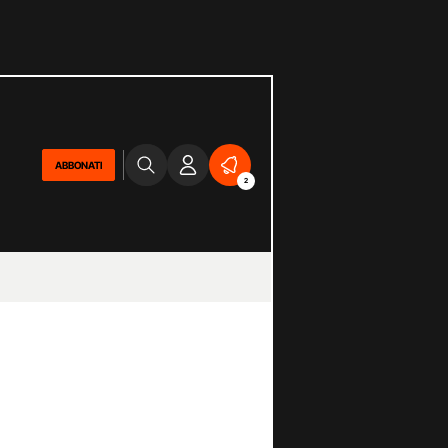
ABBONATI
2