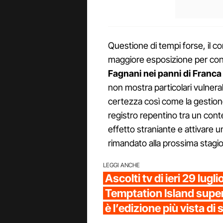
Questione di tempi forse, il c
maggiore esposizione per con
Fagnani nei panni di Franc
non mostra particolari vulner
certezza così come la gestione 
registro repentino tra un cont
effetto straniante e attivare u
rimandato alla prossima stagi
LEGGI ANCHE
Ascolti tv di ieri 29 luglio
Temptation Island super
è l’edizione più vista di