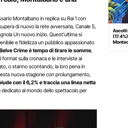
ssario Montalbano in replica su Rai 1 con
supera di nuovo la rete avversaria, Canale 5,
Ascolti
agnola Un nuovo inizio. Quest'ultima si
(17.4%)
Montec
enibile e fidelizza un pubblico appassionato
Belve Crime è tempo di tirare le somme
,
 format sulla cronaca e le interviste ai
to, o stanno scontando, la loro pena in
 questa nuova stagione con prolungamento,
iude con il 6,2% e traccia una linea netta
 dedicato al mondo dello spettacolo per