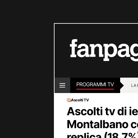
PROGRAMMI TV
LA
Ascolti TV
Ascolti tv di 
Montalbano co
replica (18.7%