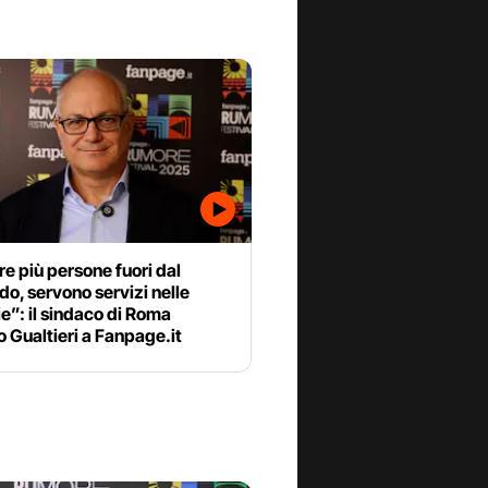
 più persone fuori dal
o, servono servizi nelle
ie”: il sindaco di Roma
 Gualtieri a Fanpage.it