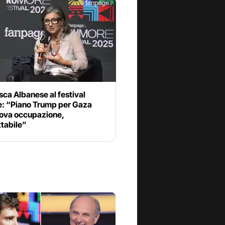
ca Albanese al festival
: “Piano Trump per Gaza
uova occupazione,
tabile”