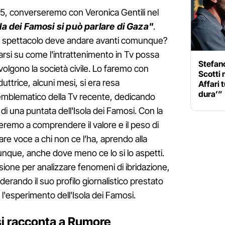
.35, converseremo con Veronica Gentili nel
la dei Famosi si può parlare di Gaza"
.
o spettacolo deve andare avanti comunque?
garsi su come l'intrattenimento in Tv possa
Stefano
olgono la società civile. Lo faremo con
Scotti 
uttrice, alcuni mesi, si era resa
Affari 
dura’”
mblematico della Tv recente, dedicando
di una puntata dell'Isola dei Famosi. Con la
eremo a comprendere il valore e il peso di
re voce a chi non ce l’ha, aprendo alla
vunque, anche dove meno ce lo si lo aspetti.
ione per analizzare fenomeni di ibridazione,
derando il suo profilo giornalistico prestato
 l'esperimento dell'Isola dei Famosi.
si racconta a Rumore