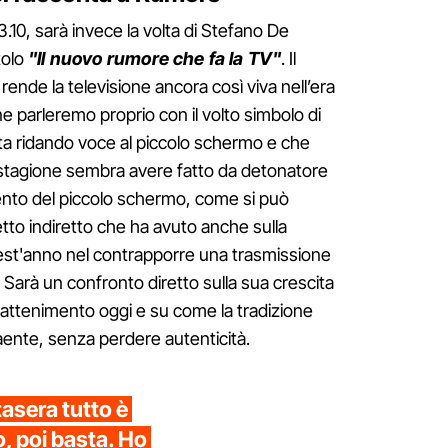
.10, sarà invece la volta di Stefano De
tolo
"Il nuovo rumore che fa la TV"
. Il
ende la televisione ancora così viva nell’era
ne parleremo proprio con il volto simbolo di
a ridando voce al piccolo schermo e che
a stagione sembra avere fatto da detonatore
ento del piccolo schermo, come si può
etto indiretto che ha avuto anche sulla
st'anno nel contrapporre una trasmissione
 Sarà un confronto diretto sulla sua crescita
intrattenimento oggi e su come la tradizione
aente, senza perdere autenticità.
asera tutto è
o, poi basta. Ho