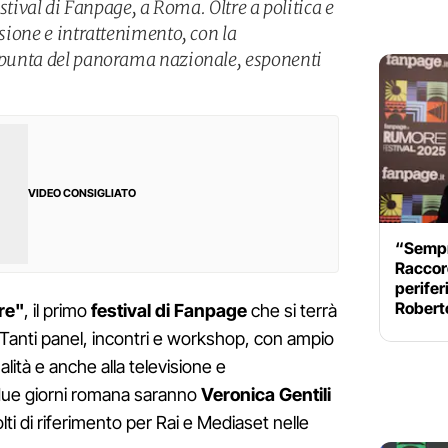
festival di Fanpage, a Roma. Oltre a politica e
isione e intrattenimento, con la
i punta del panorama nazionale, esponenti
VIDEO CONSIGLIATO
“Sempre
Raccord
perifer
Roberto
re"
, il primo
festival di Fanpage
che si terrà
Tanti panel, incontri e workshop, con ampio
ualità e anche alla televisione e
a due giorni romana saranno
Veronica Gentili
lti di riferimento per Rai e Mediaset nelle