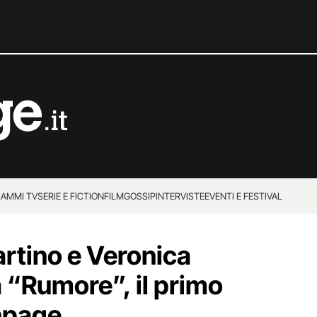
AMMI TV
SERIE E FICTION
FILM
GOSSIP
INTERVISTE
EVENTI E FESTIVAL
rtino e Veronica
 a “Rumore”, il primo
anpage