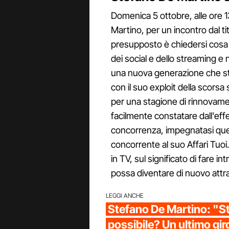
Domenica 5 ottobre, alle ore 13
Martino, per un incontro dal ti
presupposto è chiedersi cosa r
dei social e dello streaming e 
una nuova generazione che st
con il suo exploit della scors
per una stagione di rinnovam
facilmente constatare dall'eff
concorrenza, impegnatasi que
concorrente al suo Affari Tuoi.
in TV, sul significato di fare 
possa diventare di nuovo attr
LEGGI ANCHE
Stefano De Martino: "St
possibile? Un ultimo gir