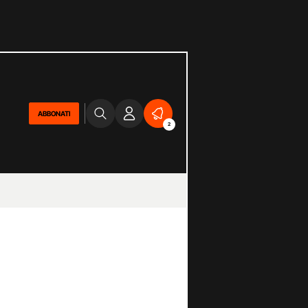
ABBONATI
2