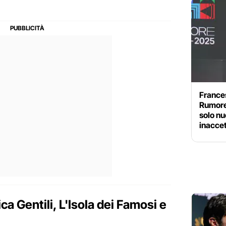
Frances
Rumore
solo n
inaccet
ca Gentili, L'Isola dei Famosi e