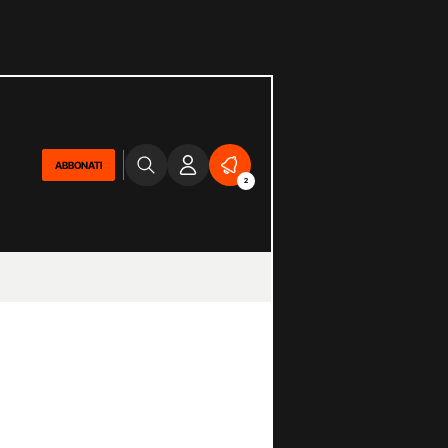
ABBONATI
2