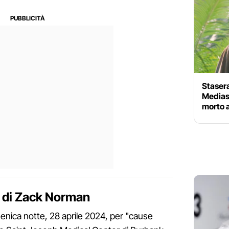
Stasera
Mediase
morto a
e di Zack Norman
nica notte, 28 aprile 2024, per "cause