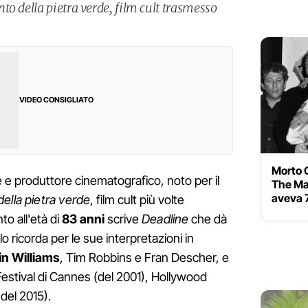
o della pietra verde, film cult trasmesso
VIDEO CONSIGLIATO
Morto C
e e produttore cinematografico, noto per il
The Ma
aveva 
della pietra verde
, film cult più volte
o all'età di
83 anni
scrive
Deadline
che dà
lo ricorda per le sue interpretazioni in
in
Williams
, Tim Robbins e Fran Descher, e
i Festival di Cannes (del 2001), Hollywood
del 2015).