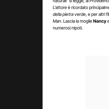
naturali" si legge, al Provide
L'attore è ricordato principalme
della pietra verde
, e per altri 
Man
. Lascia la moglie
Nancy
e
numerosi nipoti.