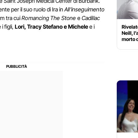
nce Saint Joseph Medical Center di Burbank.
nte per il suo ruolo di Ira in
All'inseguimento
film tra cui
Romancing The Stone
e
Cadillac
 i figli,
Lori, Tracy Stefano e Michele
e i
Rivelat
Neill, l
morto 