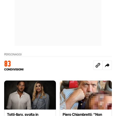
PERSONAGGI
83
CONDIVISIONI
Totti-Ilary, svolta in
Piero Chiambretti: “Non