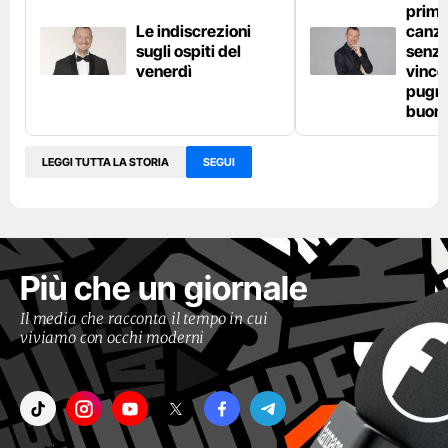
primo
Le indiscrezioni
canzo
sugli ospiti del
senza
venerdì
vince
pugno
buon
LEGGI TUTTA LA STORIA
SEGUI
Più che un giornale
Il media che racconta il tempo in cui
viviamo con occhi moderni