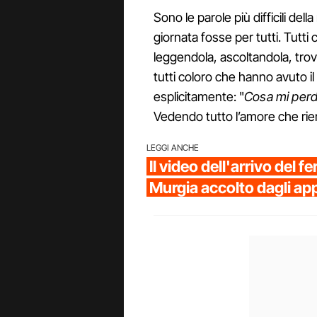
Sono le parole più difficili del
giornata fosse per tutti. Tutt
leggendola, ascoltandola, trov
tutti coloro che hanno avuto i
esplicitamente: "
Cosa mi perd
Vedendo tutto l’amore che ri
LEGGI ANCHE
Il video dell'arrivo del f
Murgia accolto dagli ap