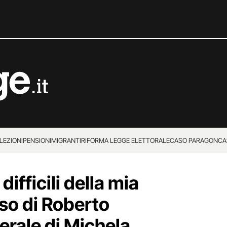
LEZIONI
PENSIONI
MIGRANTI
RIFORMA LEGGE ELETTORALE
CASO PARAGON
CA
difficili della mia
orso di Roberto
erale di Michela