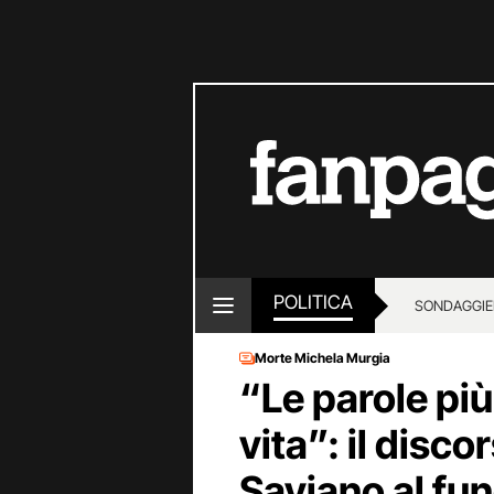
POLITICA
SONDAGGI
E
Morte Michela Murgia
“Le parole più 
vita”: il disc
Saviano al fun