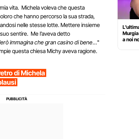
la mia vita. Michela voleva che questa
i coloro che hanno percorso la sua strada,
andosi nelle stesse lotte. Mettere insieme
L’ultim
Murgia 
l suo sentire. Me l’aveva detto
a noi n
erò immagina che gran casino di bene…
"
empie questa chiesa Michy aveva ragione.
eretro di Michela
plausi