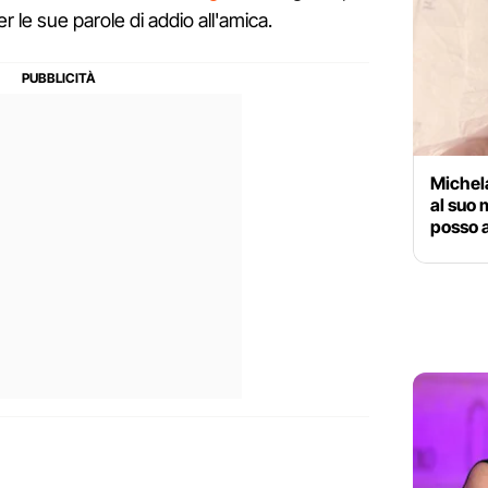
er le sue parole di addio all'amica.
Michela
al suo 
posso 