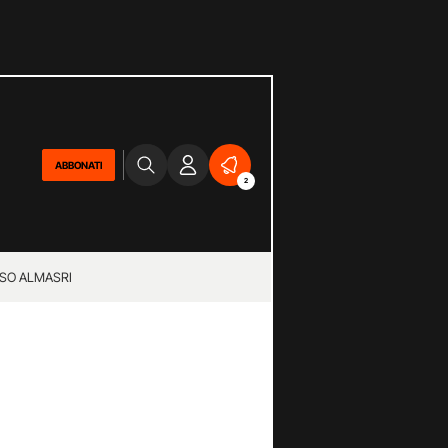
ABBONATI
2
SO ALMASRI