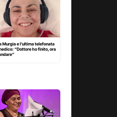
 Murgia e l’ultima telefonata
medico: “Dottore ho finito, ora
andare”