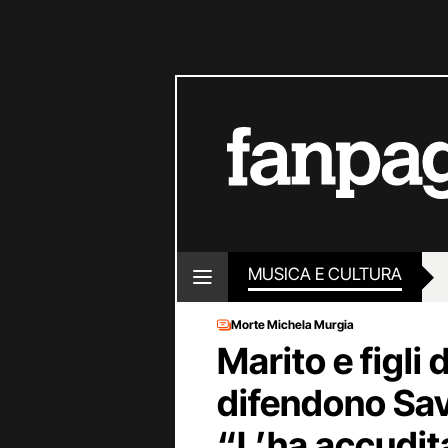
MUSICA E CULTURA
Morte Michela Murgia
Marito e figli
difendono Sav
“L’ha accudit