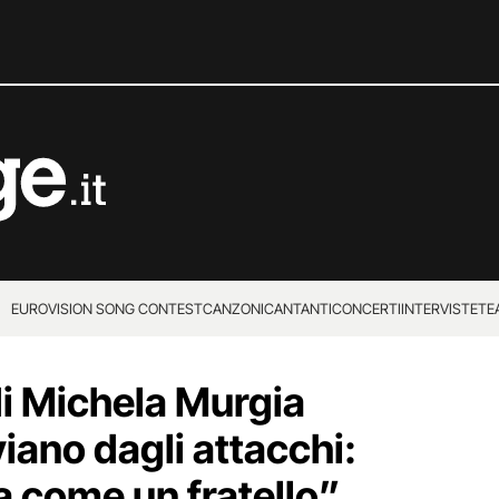
EUROVISION SONG CONTEST
CANZONI
CANTANTI
CONCERTI
INTERVISTE
TE
 di Michela Murgia
iano dagli attacchi:
a come un fratello”