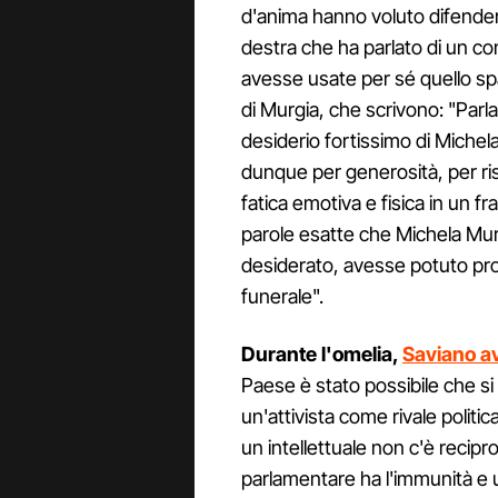
d'anima hanno voluto difendere
destra che ha parlato di un co
avesse usate per sé quello spaz
di Murgia, che scrivono: "Par
desiderio fortissimo di Michel
dunque per generosità, per ris
fatica emotiva e fisica in un f
parole esatte che Michela Mu
desiderato, avesse potuto pron
funerale".
Durante l'omelia,
Saviano a
Paese è stato possibile che si 
un'attivista come rivale politi
un intellettuale non c'è recipr
parlamentare ha l'immunità e u