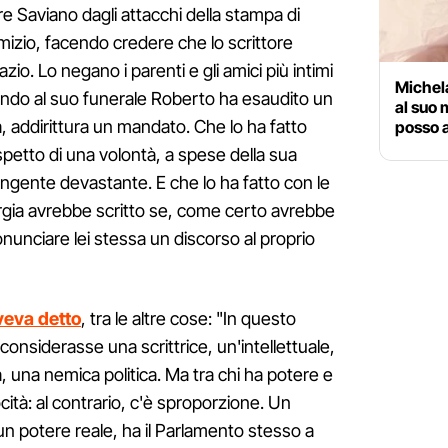
 Saviano dagli attacchi della stampa di
mizio, facendo credere che lo scrittore
io. Lo negano i parenti e gli amici più intimi
Michela
lando al suo funerale Roberto ha esaudito un
al suo 
a, addirittura un mandato. Che lo ha fatto
posso 
petto di una volontà, a spese della sua
rangente devastante. E che lo ha fatto con le
rgia avrebbe scritto se, come certo avrebbe
unciare lei stessa un discorso al proprio
veva detto
, tra le altre cose: "In questo
considerasse una scrittrice, un'intellettuale,
ca, una nemica politica. Ma tra chi ha potere e
ocità: al contrario, c'è sproporzione. Un
n potere reale, ha il Parlamento stesso a