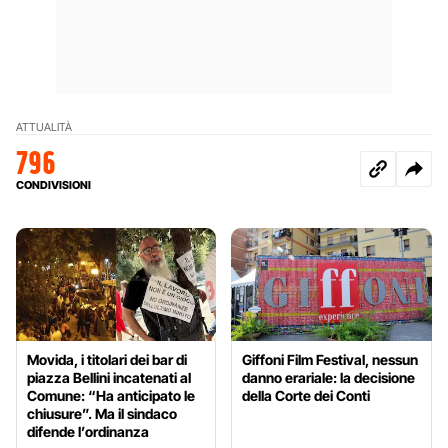
ATTUALITÀ
796
CONDIVISIONI
Movida, i titolari dei bar di
Giffoni Film Festival, nessun
piazza Bellini incatenati al
danno erariale: la decisione
Comune: “Ha anticipato le
della Corte dei Conti
chiusure”. Ma il sindaco
difende l’ordinanza