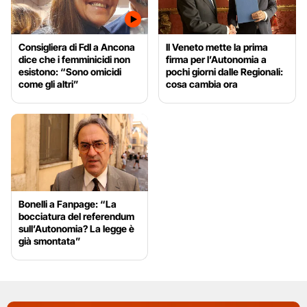
Consigliera di FdI a Ancona
Il Veneto mette la prima
dice che i femminicidi non
firma per l’Autonomia a
esistono: “Sono omicidi
pochi giorni dalle Regionali:
come gli altri”
cosa cambia ora
Bonelli a Fanpage: “La
bocciatura del referendum
sull’Autonomia? La legge è
già smontata”