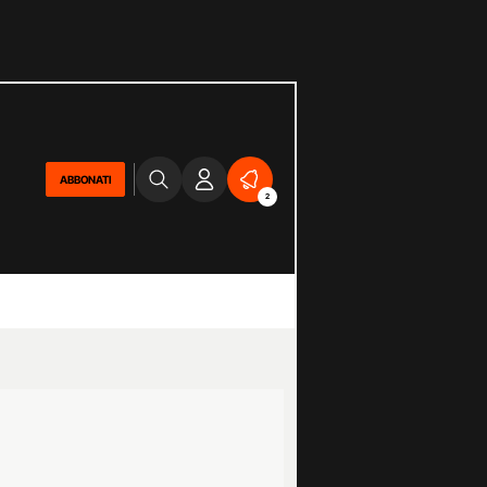
ABBONATI
2