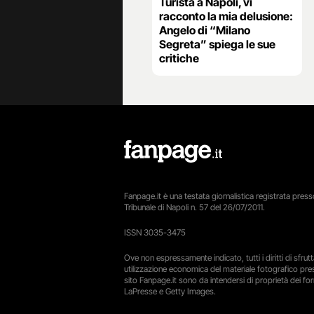
Turista a Napoli, vi
racconto la mia delusione:
Angelo di “Milano
Segreta” spiega le sue
critiche
Fanpage.it è una testata giornalistica registrata presso
Tribunale di Napoli n. 57 del 26/07/2011.
ISSN 3035-3475
Ove non espressamente indicato, tutti i diritti di sfru
utilizzazione economica del materiale fotografico pre
sito Fanpage.it sono da intendersi di proprietà dei forn
LaPresse e Getty Images.