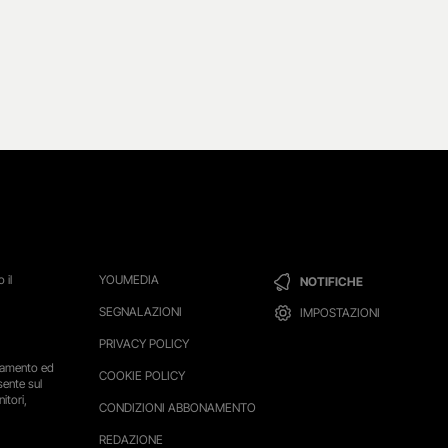
 il
YOUMEDIA
NOTIFICHE
SEGNALAZIONI
IMPOSTAZIONI
PRIVACY POLICY
ttamento ed
COOKIE POLICY
sente sul
itori,
CONDIZIONI ABBONAMENTO
REDAZIONE