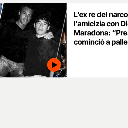
L’ex re del narc
l’amicizia con 
Maradona: “Pres
cominciò a pall