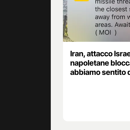
Iran, attacco Isr
napoletane blocca
abbiamo sentito d