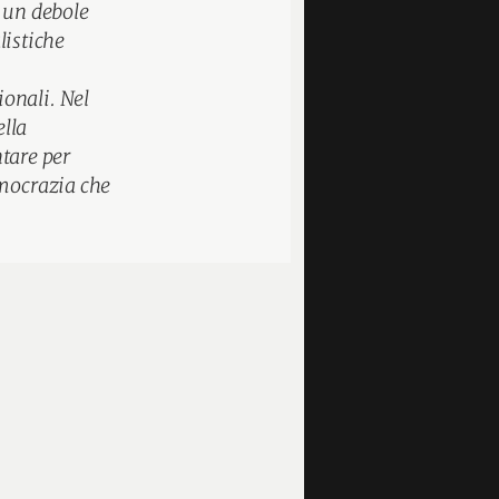
n un debole
listiche
onali. Nel
lla
ntare per
emocrazia che