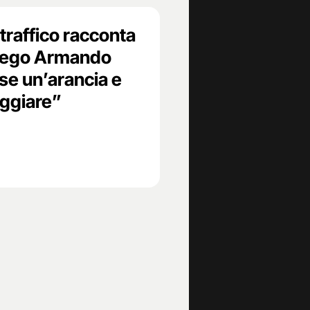
otraffico racconta
Diego Armando
e un’arancia e
eggiare”