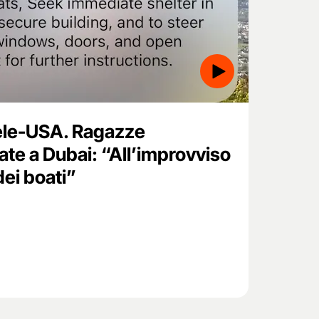
aele-USA. Ragazze
te a Dubai: “All’improvviso
ei boati”