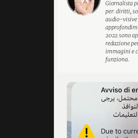
Giornalista p
per: diritti, 
audio-visive e
approfondimen
2022 sono app
redazione per 
immagini e cr
funziona.