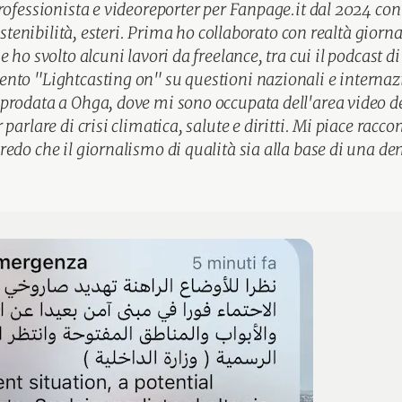
rofessionista e videoreporter per Fanpage.it dal 2024 co
sostenibilità, esteri. Prima ho collaborato con realtà giorna
 ho svolto alcuni lavori da freelance, tra cui il podcast di
to "Lightcasting on" su questioni nazionali e internazi
rodata a Ohga, dove mi sono occupata dell'area video de
parlare di crisi climatica, salute e diritti. Mi piace racco
edo che il giornalismo di qualità sia alla base di una d