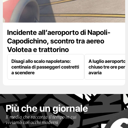
Incidente all’aeroporto di Napoli-
Capodichino, scontro tra aereo
Volotea e trattorino
Disagi allo scalo napoletano:
A luglio aeroporto 
centinaia di passeggeri costretti
chiuso tre ore per 
a scendere
avaria
Più che un giornale
Il media che racconta il tempo in cui
viviamo con occhi moderni