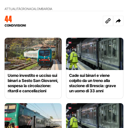
ATTUALITÀ
CRONACA
LOMBARDIA
44
CONDIVISIONI
Uomo investito e ucciso sui
Cade sui binari e viene
binari a Sesto San Giovanni,
colpito da un treno alla
sospesa la circolazione:
stazione di Brescia: grave
ritardi e cancellazioni
un uomo di 33 anni