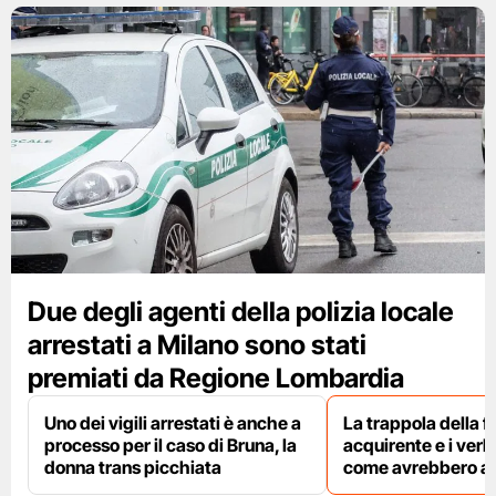
Due degli agenti della polizia locale
arrestati a Milano sono stati
premiati da Regione Lombardia
Uno dei vigili arrestati è anche a
La trappola della f
processo per il caso di Bruna, la
acquirente e i verbal
donna trans picchiata
come avrebbero agi