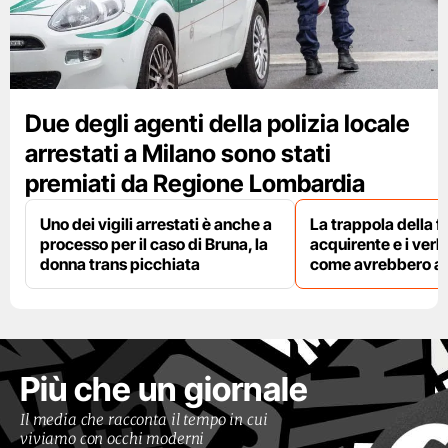
Due degli agenti della polizia locale
arrestati a Milano sono stati
premiati da Regione Lombardia
Uno dei vigili arrestati è anche a
La trappola della f
processo per il caso di Bruna, la
acquirente e i verbal
donna trans picchiata
come avrebbero agi
Più che un giornale
Il media che racconta il tempo in cui
viviamo con occhi moderni