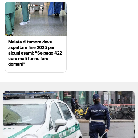
Malata di tumore deve
aspettare fine 2025 per
alcuni esami: “Se pago 422
euro me li fanno fare
domani”