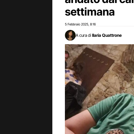
settimana
5 Febbraio 2025
8:16
,
A cura di
Ilaria Quattrone