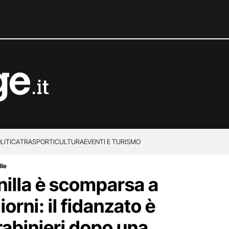
LITICA
TRASPORTI
CULTURA
EVENTI E TURISMO
lle
nilla è scomparsa a
orni: il fidanzato è
rabinieri dopo una