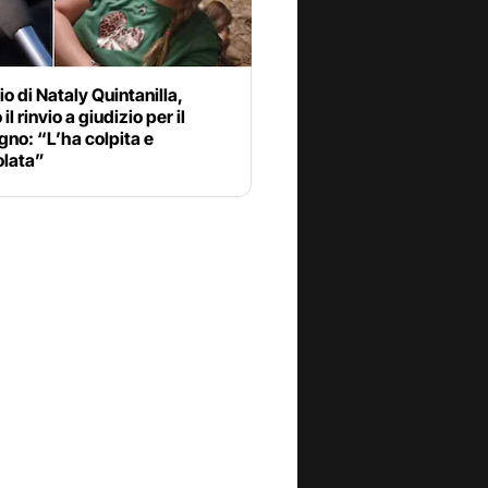
o di Nataly Quintanilla,
il rinvio a giudizio per il
no: “L’ha colpita e
olata”