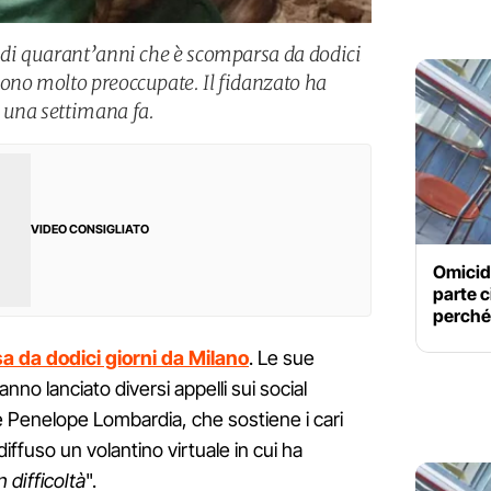
 di quarant’anni che è scomparsa da dodici
ono molto preoccupate. Il fidanzato ha
 una settimana fa.
VIDEO CONSIGLIATO
Omicidi
parte c
perché
 da dodici giorni da Milano
. Le sue
o lanciato diversi appelli sui social
 Penelope Lombardia, che sostiene i cari
ffuso un volantino virtuale in cui ha
 difficoltà
".