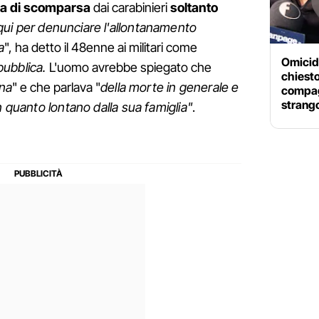
a di scomparsa
dai carabinieri
soltanto
ui per denunciare l'allontanamento
a
", ha detto il 48enne ai militari come
Omicidi
ubblica.
L'uomo avrebbe spiegato che
chiesto 
ana
" e che parlava "
della morte in generale e
compag
strang
n quanto lontano dalla sua famiglia"
.