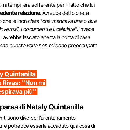
imi tempi, era sofferente per il fatto che lui
cedente relazione
. Avrebbe detto che la
o che lei non c'era "
che mancava una o due
invernali, i documenti e il cellulare
". Invece
e, avrebbe lasciato aperta la porta di casa
nche questa volta non mi sono preoccupato
 Quintanilla
o Rivas: "Non mi
espirava più"
parsa di Nataly Quintanilla
irenti sono diverse: l'allontanamento
ppure potrebbe esserle accaduto qualcosa di