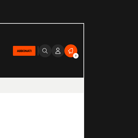
ABBONATI
2