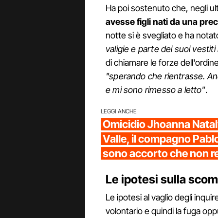
Ha poi sostenuto che, negli ult
avesse figli nati da una pre
notte si è svegliato e ha notat
valigie e parte dei suoi vestiti 
di chiamare le forze dell'ordin
"sperando che rientrasse. A
e mi sono rimesso a letto"
.
LEGGI ANCHE
Omicidio Jhoanna Nataly
Valle, il compagno Pabl
sono accorto che non r
Le ipotesi sulla scom
Le ipotesi al vaglio degli inqu
volontario e quindi la fuga o