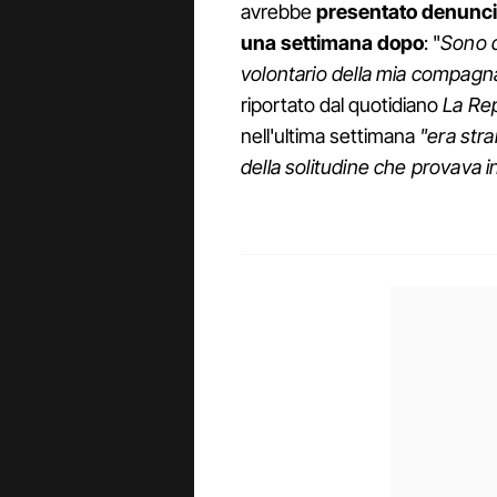
avrebbe
presentato denunci
una settimana dopo
: "
Sono q
volontario della mia compagn
riportato dal quotidiano
La Rep
nell'ultima settimana
"era str
della solitudine che provava i