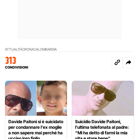
ATTUALITÀ
CRONACA
LOMBARDIA
313
CONDIVISIONI
Davide Paitoni si è suicidato
Suicidio Davide Paitoni,
per condannare l’ex moglie
l’ultima telefonata al padre:
a non sapere mai perché ha
“Mi ha detto di farmi la mia
ucciso loro figlio
vita e stare bene”