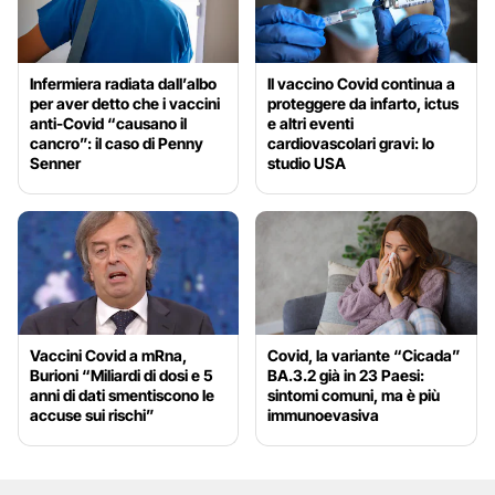
Infermiera radiata dall’albo
Il vaccino Covid continua a
per aver detto che i vaccini
proteggere da infarto, ictus
anti-Covid “causano il
e altri eventi
cancro”: il caso di Penny
cardiovascolari gravi: lo
Senner
studio USA
Vaccini Covid a mRna,
Covid, la variante “Cicada”
Burioni “Miliardi di dosi e 5
BA.3.2 già in 23 Paesi:
anni di dati smentiscono le
sintomi comuni, ma è più
accuse sui rischi”
immunoevasiva