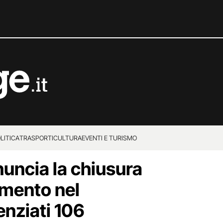
LITICA
TRASPORTI
CULTURA
EVENTI E TURISMO
uncia la chiusura
imento nel
enziati 106