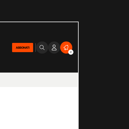
ABBONATI
2