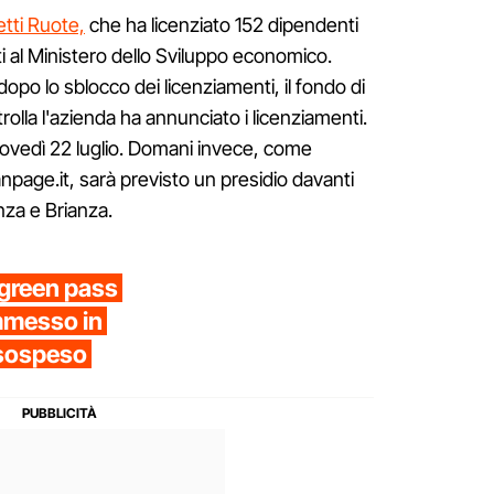
tti Ruote,
che ha licenziato 152 dipendenti
ti al Ministero dello Sviluppo economico.
opo lo sblocco dei licenziamenti, il fondo di
olla l'azienda ha annunciato i licenziamenti.
giovedì 22 luglio. Domani invece, come
page.it, sarà previsto un presidio davanti
nza e Brianza.
 green pass
mmesso in
 sospeso