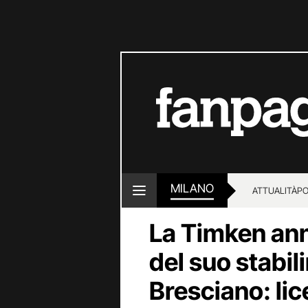
MILANO
ATTUALITÀ
PO
La Timken ann
del suo stabil
Bresciano: lic