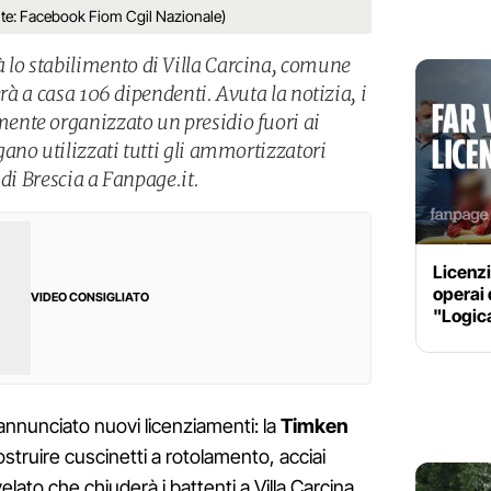
onte: Facebook Fiom Cgil Nazionale)
o stabilimento di Villa Carcina, comune
erà a casa 106 dipendenti. Avuta la notizia, i
nte organizzato un presidio fuori ai
ano utilizzati tutti gli ammortizzatori
 di Brescia a Fanpage.it.
Licenzi
operai 
VIDEO CONSIGLIATO
"Logic
annunciato nuovi licenziamenti: la
Timken
struire cuscinetti a rotolamento, acciai
velato che chiuderà i battenti a Villa Carcina