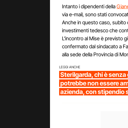
Intanto i dipendenti della
Giane
via e-mail, sono stati convoca
Anche in questo caso, subito d
investimenti tedesco che contr
L'incontro al Mise è previsto 
confermato dal sindacato a Fan
alla sede della Provincia di Mo
LEGGI ANCHE
Sterilgarda, chi è senza
potrebbe non essere a
azienda, con stipendio