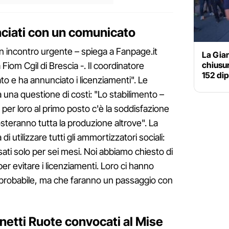
nciati con un comunicato
un incontro urgente – spiega a Fanpage.it
La Gian
chiusur
a Fiom Cgil di Brescia -. Il coordinatore
152 di
to e ha annunciato i licenziamenti". Le
 una questione di costi: "Lo stabilimento –
 per loro al primo posto c'è la soddisfazione
steranno tutta la produzione altrove". La
di utilizzare tutti gli ammortizzatori sociali:
ati solo per sei mesi. Noi abbiamo chiesto di
per evitare i licenziamenti. Loro ci hanno
mprobabile, ma che faranno un passaggio con
anetti Ruote convocati al Mise