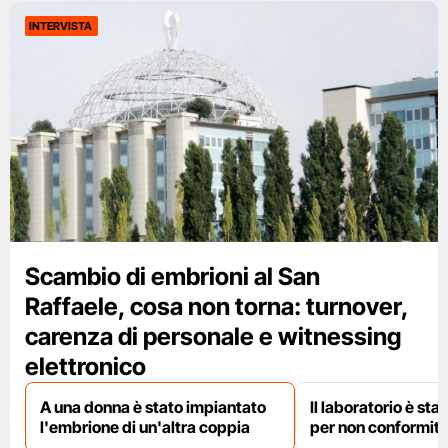
INTERVISTA
Scambio di embrioni al San
Raffaele, cosa non torna: turnover,
carenza di personale e witnessing
elettronico
A una donna è stato impiantato
Il laboratorio è st
l'embrione di un'altra coppia
per non conformit