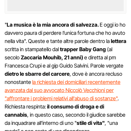
"
La musica è la mia ancora di salvezza.
E oggi io ho
davvero paura di perdere l’unica fortuna che ho avuto
nella vita". Queste e tante altre parole dentro la
lettera
scritta in stampatello dal
trapper Baby Gang
(al
secolo
Zaccaria Mouhib, 21 anni)
e diretta al pm
Francesca Crupi e al gip Guido Salvini. Parole vergate
dietro le sbarre del carcere
, dove è ancora recluso
nonostante
la richiesta dei domiciliari recentemente
avanzata dal suo avvocato Niccolò Vecchioni per
"affrontare i problemi relativi all'abuso di sostanze"
.
Richiesta respinta:
il consumo di droga e di
cannabis
, in questo caso, secondo il giudice sarebbe
da inquadrare all'interno di uno "
stile di vita"
, "una