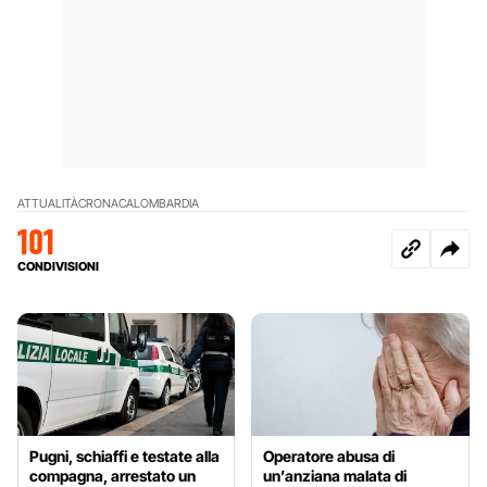
ATTUALITÀ
CRONACA
LOMBARDIA
101
CONDIVISIONI
Pugni, schiaffi e testate alla
Operatore abusa di
compagna, arrestato un
un’anziana malata di