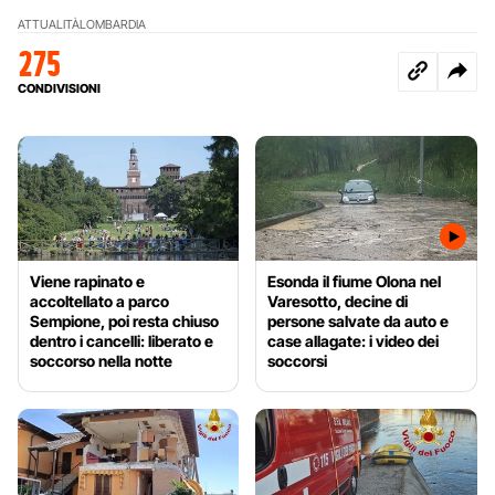
ATTUALITÀ
LOMBARDIA
275
CONDIVISIONI
Viene rapinato e
Esonda il fiume Olona nel
accoltellato a parco
Varesotto, decine di
Sempione, poi resta chiuso
persone salvate da auto e
dentro i cancelli: liberato e
case allagate: i video dei
soccorso nella notte
soccorsi