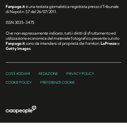
Fanpage.it
è una testata giornalistica registrata presso il Tribunale
di Napoli n. 57 del 26/07/2011.
ISSN 3035-3475
Ove non espressamente indicato, tutti i diritti di sfruttamento ed
utilizzazione economica del materiale fotografico presente sul sito
Fanpage.it
sono da intendersi di proprietà dei fornitori,
LaPresse
e
Getty Images
.
COS'È KODAMI
REDAZIONE
PRIVACY POLICY
COOKIE POLICY
PREFERENZE COOKIE