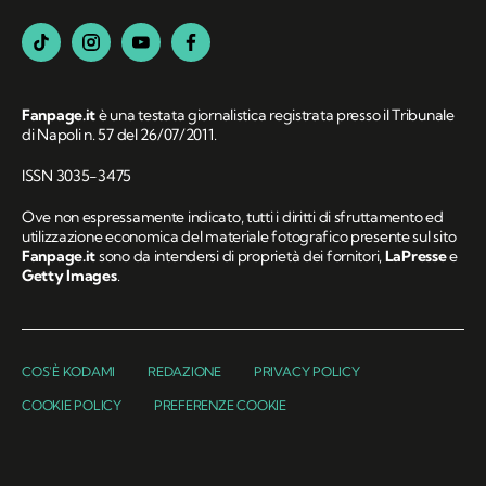
Fanpage.it
è una testata giornalistica registrata presso il Tribunale
di Napoli n. 57 del 26/07/2011.
ISSN 3035-3475
Ove non espressamente indicato, tutti i diritti di sfruttamento ed
utilizzazione economica del materiale fotografico presente sul sito
Fanpage.it
sono da intendersi di proprietà dei fornitori,
LaPresse
e
Getty Images
.
COS'È KODAMI
REDAZIONE
PRIVACY POLICY
COOKIE POLICY
PREFERENZE COOKIE