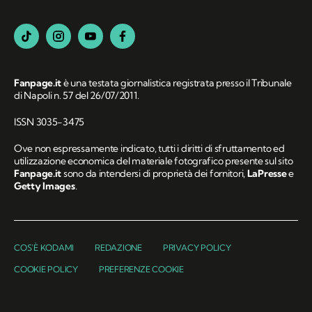
Fanpage.it
è una testata giornalistica registrata presso il Tribunale
di Napoli n. 57 del 26/07/2011.
ISSN 3035-3475
Ove non espressamente indicato, tutti i diritti di sfruttamento ed
utilizzazione economica del materiale fotografico presente sul sito
Fanpage.it
sono da intendersi di proprietà dei fornitori,
LaPresse
e
Getty Images
.
COS'È KODAMI
REDAZIONE
PRIVACY POLICY
COOKIE POLICY
PREFERENZE COOKIE