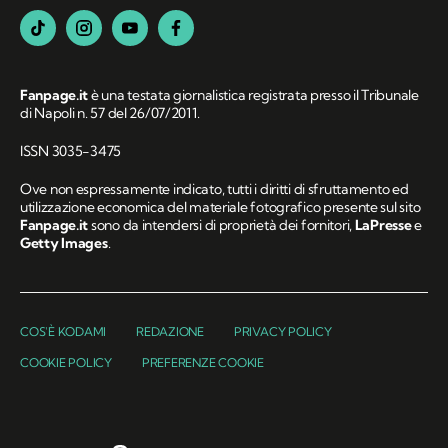
Fanpage.it
è una testata giornalistica registrata presso il Tribunale
di Napoli n. 57 del 26/07/2011.
ISSN 3035-3475
Ove non espressamente indicato, tutti i diritti di sfruttamento ed
utilizzazione economica del materiale fotografico presente sul sito
Fanpage.it
sono da intendersi di proprietà dei fornitori,
LaPresse
e
Getty Images
.
COS'È KODAMI
REDAZIONE
PRIVACY POLICY
COOKIE POLICY
PREFERENZE COOKIE