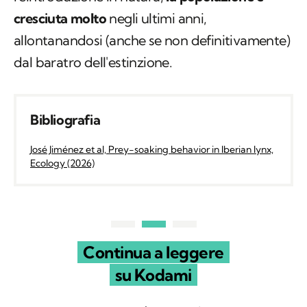
cresciuta molto
negli ultimi anni,
allontanandosi (anche se non definitivamente)
dal baratro dell'estinzione.
Bibliografia
José Jiménez et al, Prey-soaking behavior in Iberian lynx,
Ecology (2026)
Continua a leggere
su Kodami