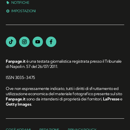
NOTIFICHE
IMPOSTAZIONI
Fanpage.it
è una testata giornalistica registrata presso il Tribunale
di Napoli n. 57 del 26/07/2011.
ISSN 3035-3475
Ove non espressamente indicato, tutti i diritti di sfruttamento ed
utilizzazione economica del materiale fotografico presente sul sito
Fanpage.it
sono da intendersi di proprietà dei fornitori,
LaPresse
e
Getty Images
.
COS'È KODAMI
REDAZIONE
PRIVACY POLICY