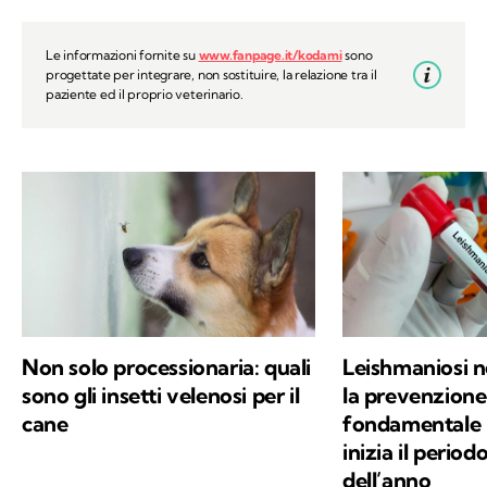
Le informazioni fornite su
www.fanpage.it/kodami
sono
progettate per integrare, non sostituire, la relazione tra il
paziente ed il proprio veterinario.
Non solo processionaria: quali
Leishmaniosi ne
sono gli insetti velenosi per il
la prevenzione
cane
fondamentale 
inizia il period
dell’anno