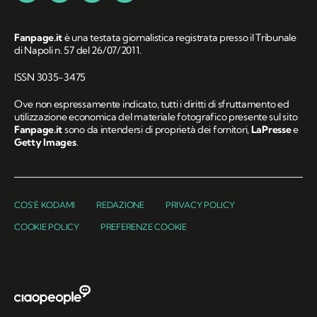
Fanpage.it
è una testata giornalistica registrata presso il Tribunale
di Napoli n. 57 del 26/07/2011.
ISSN 3035-3475
Ove non espressamente indicato, tutti i diritti di sfruttamento ed
utilizzazione economica del materiale fotografico presente sul sito
Fanpage.it
sono da intendersi di proprietà dei fornitori,
LaPresse
e
Getty Images
.
COS'È KODAMI
REDAZIONE
PRIVACY POLICY
COOKIE POLICY
PREFERENZE COOKIE