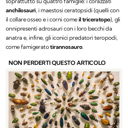
soprattutto su quattro famiglie: i corazzati
anchilosauri
, i maestosi ceratopsidi (quelli con
il collare osseo e i corni come
il triceratopo
), gli
onnipresenti adrosauri con i loro becchi da
anatra e, infine, gli iconici predatori teropodi,
come famigerato
tirannosauro
.
NON PERDERTI QUESTO ARTICOLO