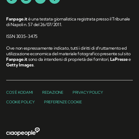
Fanpage.it
è una testata giornalistica registrata presso il Tribunale
di Napoli n. 57 del 26/07/2011.
ISSN 3035-3475
Ove non espressamente indicato, tutti i diritti di sfruttamento ed
utilizzazione economica del materiale fotografico presente sul sito
Fanpage.it
sono da intendersi di proprietà dei fornitori,
LaPresse
e
Getty Images
.
COS'È KODAMI
REDAZIONE
PRIVACY POLICY
COOKIE POLICY
PREFERENZE COOKIE