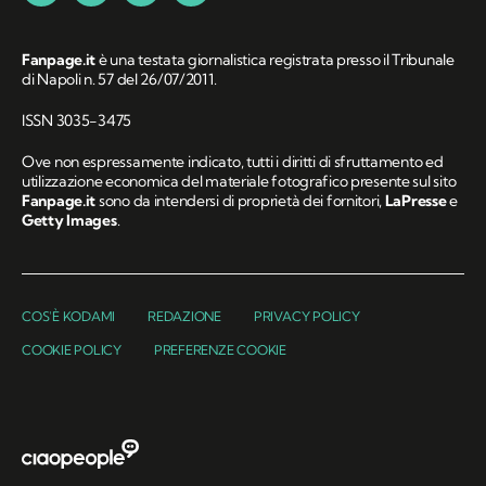
Fanpage.it
è una testata giornalistica registrata presso il Tribunale
di Napoli n. 57 del 26/07/2011.
ISSN 3035-3475
Ove non espressamente indicato, tutti i diritti di sfruttamento ed
utilizzazione economica del materiale fotografico presente sul sito
Fanpage.it
sono da intendersi di proprietà dei fornitori,
LaPresse
e
Getty Images
.
COS'È KODAMI
REDAZIONE
PRIVACY POLICY
COOKIE POLICY
PREFERENZE COOKIE