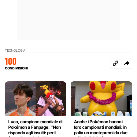
TECNOLOGIA
100
CONDIVISIONI
Luca, campione mondiale di
Anche i Pokémon hanno i
Pokémon a Fanpage: “Non
loro campionati mondiali: in
rispondo agli insulti: per il
palio un montepremi da due