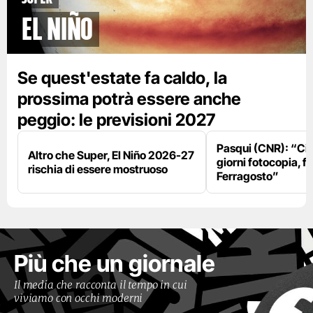
El Niño
Se quest'estate fa caldo, la
prossima potrà essere anche
peggio: le previsioni 2027
Pasqui (CNR): “Ci
Altro che Super, El Niño 2026-27
giorni fotocopia, fo
rischia di essere mostruoso
Ferragosto”
Più che un giornale
Il media che racconta il tempo in cui
viviamo con occhi moderni