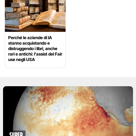
Perché le aziende di IA
stanno acquistando e
distruggendo i libri, anche
rari e antichi: l’assist del Fair
use negli USA
Super