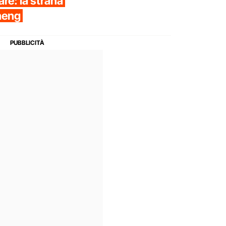
re: la strana
heng