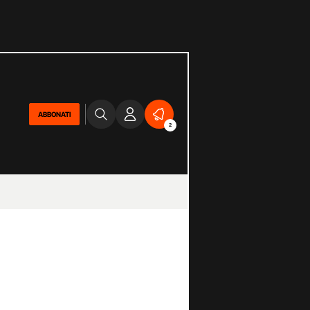
ABBONATI
2