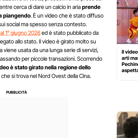
tre cerca di dare un calcio in aria
prende
ra piangendo
. È un video che è stato diffuso
o sui social ma spesso senza contesto.
e al 1° giugno 2026
ed è stato pubblicato da
egato allo stato. Il video è girato molto su
 viene usata da una lunga serie di servizi,
Il vide
arti ma
 passando per piccole transazioni. Scorrendo
Pechin
video è stato girato nella regione dello
aspett
 che si trova nel Nord Ovest della Cina.