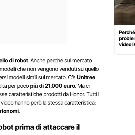
Perché 
proble
video I
lo di robot
. Anche perché sul mercato
 modelli che non vengono venduti su quello
si modelli simili sul mercato. C’è
Unitree
dita per poco
più
di 21.000 euro
. Ma ci
se caratteristiche prodotti da Honor. Tutti i
el video hanno però la stessa caratteristica:
utonomi
.
bot prima di attaccare il