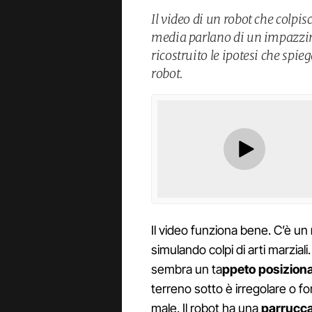
Il video di un robot che colpi
media parlano di un impazzim
ricostruito le ipotesi che spi
robot.
Il video funziona bene. C’è un
simulando colpi di arti marzial
sembra un ta
ppeto posiziona
terreno sotto è irregolare o f
male. Il robot ha una
parrucca