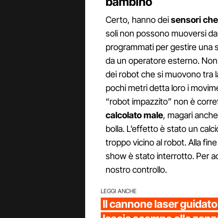
bambino
Certo, hanno dei
sensori che 
soli non possono muoversi da
programmati per gestire una s
da un operatore esterno. Non è
dei robot che si muovono tra 
pochi metri detta loro i movime
“robot impazzito” non è corr
calcolato male
, magari anche
bolla. L’effetto è stato un cal
troppo vicino al robot. Alla fin
show è stato interrotto. Per 
nostro controllo.
LEGGI ANCHE
Il cannone laser guidato