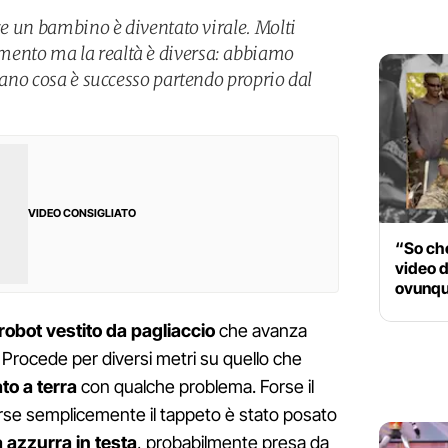
sce un bambino è diventato virale. Molti
ento ma la realtà è diversa: abbiamo
egano cosa è successo partendo proprio dal
VIDEO CONSIGLIATO
“So che
video d
ovunque
robot vestito da pagliaccio
che avanza
i. Procede per diversi metri su quello che
to a terra
con qualche problema. Forse il
orse semplicemente il tappeto è stato posato
 azzurra in testa
, probabilmente presa da