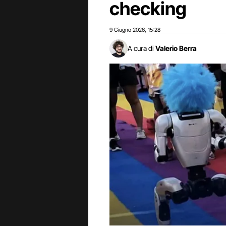
checking
9 Giugno 2026
15:28
,
A cura di
Valerio Berra