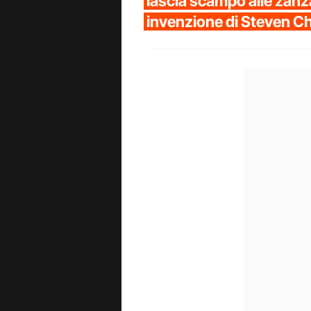
lascia scampo alle zanza
invenzione di Steven C