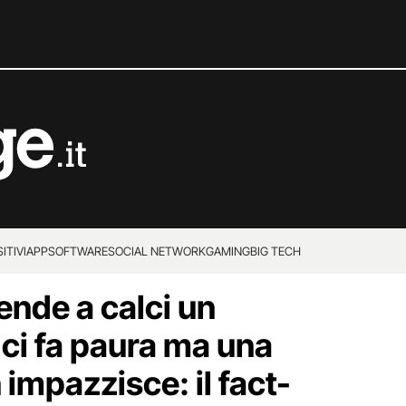
ITIVI
APP
SOFTWARE
SOCIAL NETWORK
GAMING
BIG TECH
rende a calci un
 ci fa paura ma una
impazzisce: il fact-