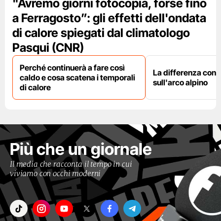
"Avremo giorni fotocopia, forse fino
a Ferragosto”: gli effetti dell'ondata
di calore spiegati dal climatologo
Pasqui (CNR)
Perché continuerà a fare così
La differenza con i
caldo e cosa scatena i temporali
sull'arco alpino
di calore
Più che un giornale
Il media che racconta il tempo in cui
viviamo con occhi moderni